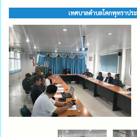
เทศบาลตำบลโคกพุทราประชุม