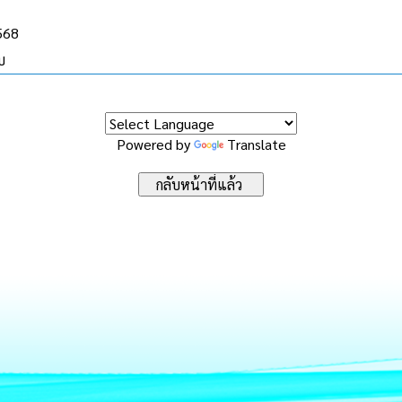
2568
บ
Powered by
Translate