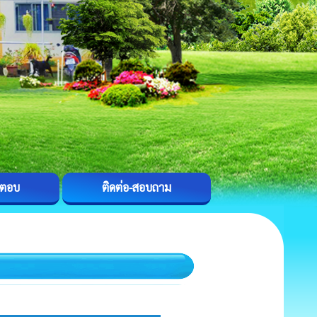
-ตอบ
ติดต่อ-สอบถาม